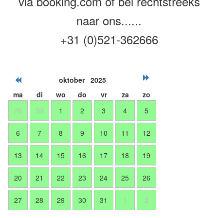
via booking.com of bel rechtstreeks
naar ons......
+31 (0)521-362666
oktober 2025
ma
di
wo
do
vr
za
zo
29
30
1
2
3
4
5
6
7
8
9
10
11
12
13
14
15
16
17
18
19
20
21
22
23
24
25
26
27
28
29
30
31
1
2