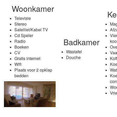
Woonkamer
Ke
Televisie
Stereo
Mag
Satelliet/Kabel TV
Afz
Cd Speler
Vier
Badkamer
Radio
koo
Boeken
Ove
Wastafel
CV
Vaa
Douche
Gratis internet
Kof
Wifi
Koe
Plaats voor 2 opklap
Wat
bedden
Koe
com
Wo
Vrie